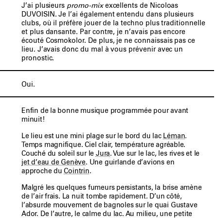
J’ai plusieurs
promo-mix
excellents de Nicoloas
DUVOISIN. Je l’ai également entendu dans plusieurs
clubs, où il préfère jouer de la techno plus traditionnelle
et plus dansante. Par contre, je n’avais pas encore
écouté Cosmokolor. De plus, je ne connaissais pas ce
lieu. J’avais donc du mal à vous prévenir avec un
pronostic.
Oui.
Enfin de la bonne musique programmée pour avant
minuit!
Le lieu est une mini plage sur le bord du lac
Léman
.
Temps magnifique. Ciel clair, température agréable.
Couché du soleil sur le
Jura
. Vue sur le lac, les rives et le
jet d’eau de Genève
. Une guirlande d’avions en
approche du
Cointrin
.
Malgré les quelques fumeurs persistants, la brise amène
de l’air frais. La nuit tombe rapidement. D’un côté,
l’absurde mouvement de bagnoles sur le quai Gustave
Ador. De l’autre, le calme du lac. Au milieu, une petite