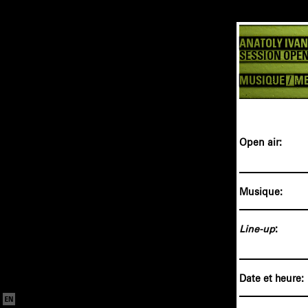
ANATOLY IVAN
SESSION OPEN 
MUSIQUE
/
ME
Open air:
Musique:
Line-up
:
Date et heure: