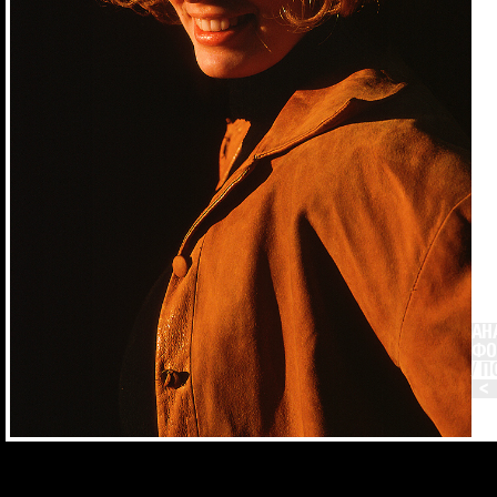
АН
Ф
/ 