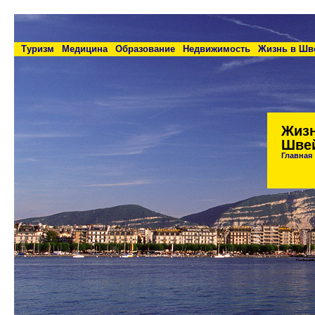
и Ирина С.А.
Туризм
Медицина
Образование
Недвижимость
Жизнь в Шв
Жизн
Шве
Главная