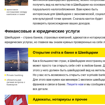
миллионов швейцарских франков), можно попробова
получить вид на жительство в Швейцарии на основан
паушального налогообложения. Вам нужно быть
налоговое
соглашение между
интересным для Швейцарии с экономической, социа
кантоном и вами
или культурной точки зрения. Сначала кантон будет
проверять происхождение ваших доходов.
Финансовые и юридические услуги
Швейцария – страна банков, страховых компаний, адвокатов и нотариусо
юридических услугах, но главное мы знаем нужных проверенных на себе 
Открытие счёта в банке в Швейцарии
Как в большинстве стран, в Швейцарии иностранец н
может просто так открыть себе счёт в любом банке. 
этого у него должен быть швейцарский вид на житель
Но у вас есть возможность открыть счет в private bank
Private banking
Для этого вам нужен как минимум 1 миллион швейцар
обязательная
личная встреча с
франков и связи в банке.
Пишите нам
и мы сообщим 
банкиром
все детали.
Адвокаты, нотариусы и прочее